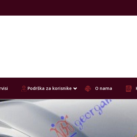
visi
Podrška za korisnike
O nama