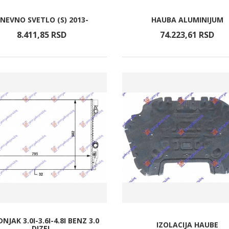
NEVNO SVETLO (S) 2013-
HAUBA ALUMINIJUM
8.411,
85
RSD
74.223,
61
RSD
NJAK 3.0I-3.6I-4.8I BENZ 3.0
IZOLACIJA HAUBE
DIZEL