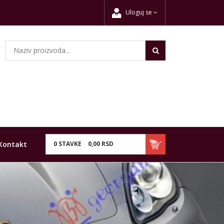
Uloguj se
Kontakt
0
STAVKE
0,
00
RSD