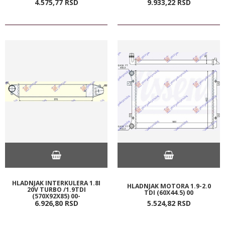
4.575,
77
RSD
9.933,
22
RSD
HLADNJAK INTERKULERA 1.8I
HLADNJAK MOTORA 1.9-2.0
20V TURBO /1.9TDI
TDI (60X44.5) 00
(570X92X85) 00-
6.926,
80
RSD
5.524,
82
RSD