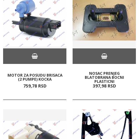
NOSAC PRENJEG
MOTOR ZA POSUDU BRISACA
BLATOBRANA BOCNI
(2 PUMPE) KOCKA
PLASTICNI
759,
78
RSD
397,
98
RSD