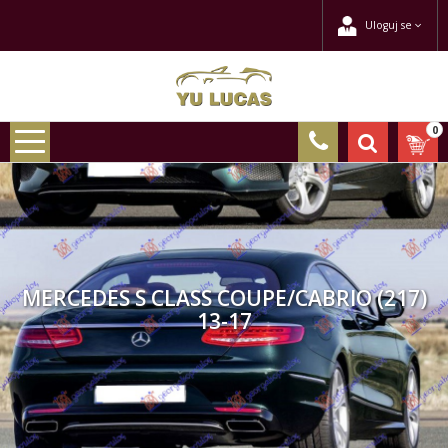
Uloguj se
0
MERCEDES S CLASS COUPE/CABRIO (217)
13-17