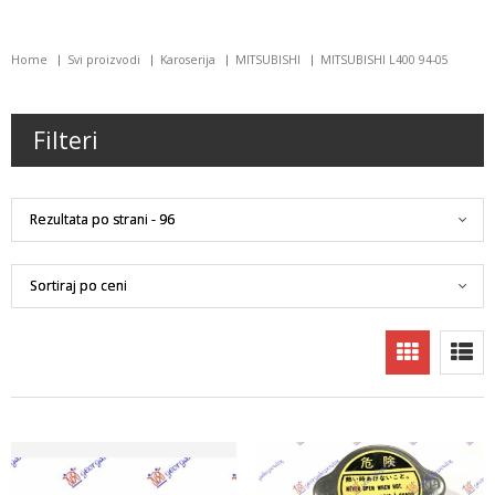
Home
Svi proizvodi
Karoserija
MITSUBISHI
MITSUBISHI L400 94-05
Filteri