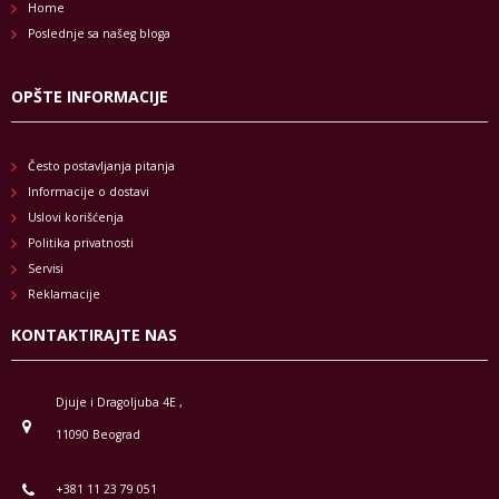
Home
Poslednje sa našeg bloga
OPŠTE INFORMACIJE
Često postavljanja pitanja
Informacije o dostavi
Uslovi korišćenja
Politika privatnosti
Servisi
Reklamacije
KONTAKTIRAJTE NAS
Djuje i Dragoljuba 4E ,
11090 Beograd
+381 11 23 79 051