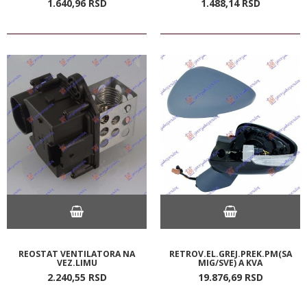
1.640,
96
RSD
1.488,
14
RSD
REOSTAT VENTILATORA NA
RETROV.EL.GREJ.PREK.PM(SA
VEZ.LIMU
MIG/SVE) A KVA
2.240,
55
RSD
19.876,
69
RSD