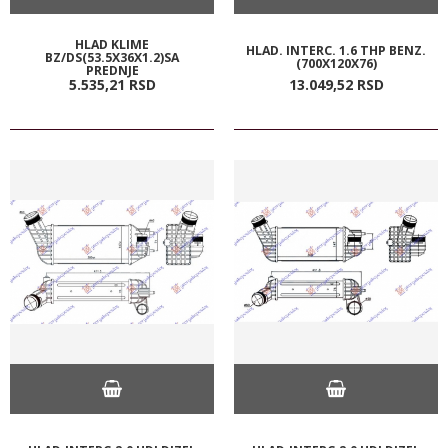
HLAD KLIME
HLAD. INTERC. 1.6 THP BENZ.
BZ/DS(53.5X36X1.2)SA
(700X120X76)
PREDNJE
5.535,
21
RSD
13.049,
52
RSD