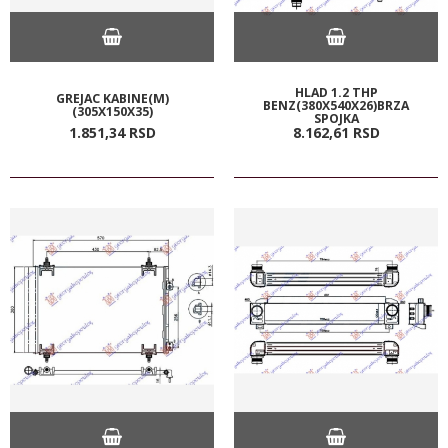
HLAD 1.2 THP
GREJAC KABINE(M)
BENZ(380X540X26)BRZA
(305X150X35)
SPOJKA
1.851,
34
RSD
8.162,
61
RSD