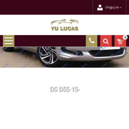
Uloguj se
0
DS DS5 15-