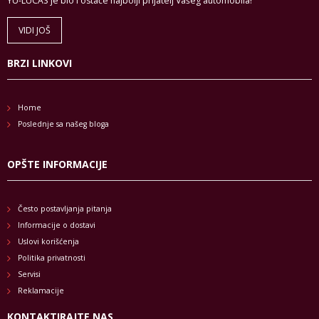
YU-LUCAS je bio i ostaće najbolji prijatelj Vašeg automobila!
VIDI JOŠ
BRZI LINKOVI
Home
Poslednje sa našeg bloga
OPŠTE INFORMACIJE
Često postavljanja pitanja
Informacije o dostavi
Uslovi korišćenja
Politika privatnosti
Servisi
Reklamacije
KONTAKTIRAJTE NAS