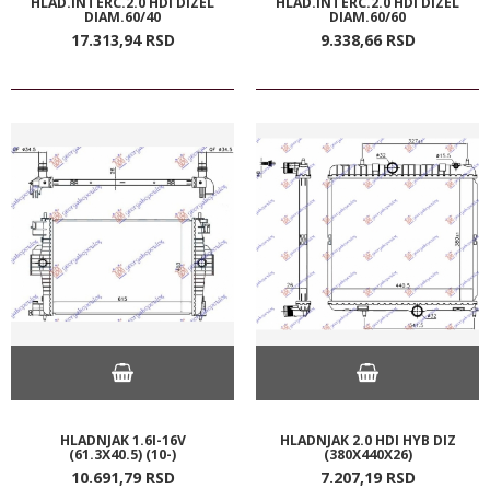
HLAD.INTERC.2.0 HDI DIZEL
HLAD.INTERC.2.0 HDI DIZEL
DIAM.60/40
DIAM.60/60
17.313,
94
RSD
9.338,
66
RSD
HLADNJAK 1.6I-16V
HLADNJAK 2.0 HDI HYB DIZ
(61.3X40.5) (10-)
(380X440X26)
10.691,
79
RSD
7.207,
19
RSD