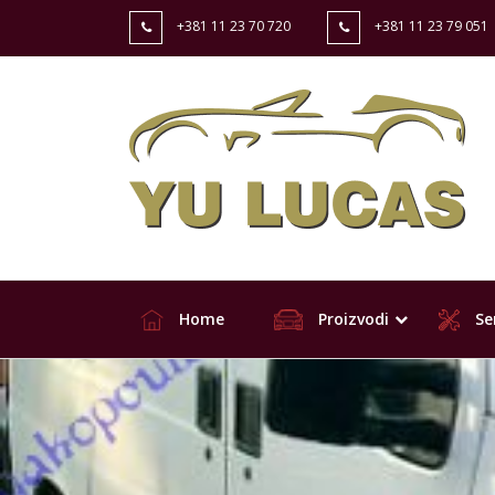
+381 11 23 70 720
+381 11 23 79 051
Home
Proizvodi
Ser