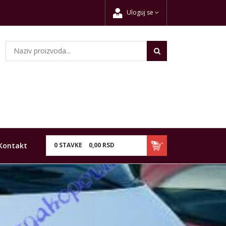
Uloguj se
Kontakt
0
STAVKE
0,
00
RSD