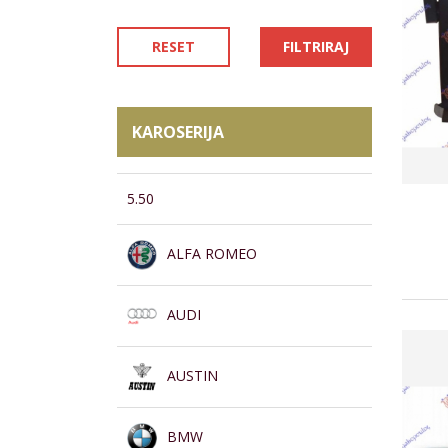
RESET
FILTRIRAJ
KAROSERIJA
5.50
ALFA ROMEO
AUDI
AUSTIN
BMW