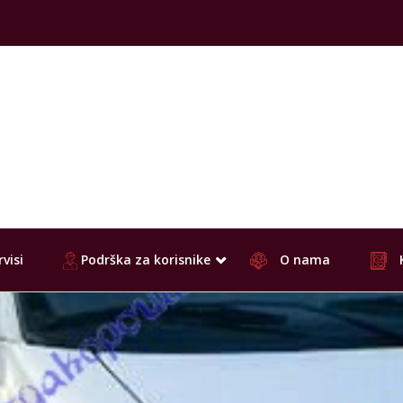
visi
Podrška za korisnike
O nama