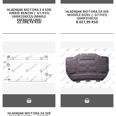
HLADNJAK MOTORA 3.0 535I
HLADNJAK MOTORA ZA SVE
HIBRID BENZIN (: GT/F07)
MODELE DIZEL (: GT/F07)
(600X326X32) (MAHLE
(600X310X32)
PREMIUM LINE)
22.388,
18
RSD
8.037,
99
RSD
HLADNJAK MOTORA ZA SVE