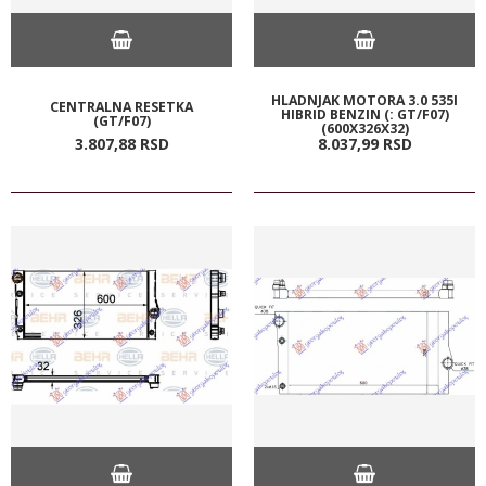
HLADNJAK MOTORA 3.0 535I
CENTRALNA RESETKA
HIBRID BENZIN (: GT/F07)
(GT/F07)
(600X326X32)
3.807,
88
RSD
8.037,
99
RSD