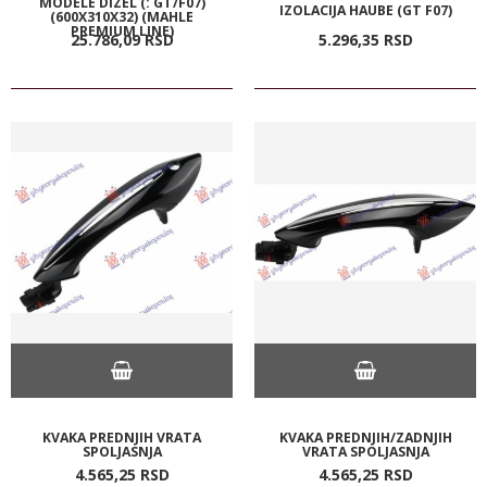
MODELE DIZEL (: GT/F07)
IZOLACIJA HAUBE (GT F07)
(600X310X32) (MAHLE
PREMIUM LINE)
25.786,
09
RSD
5.296,
35
RSD
KVAKA PREDNJIH VRATA
KVAKA PREDNJIH/ZADNJIH
SPOLJASNJA
VRATA SPOLJASNJA
4.565,
25
RSD
4.565,
25
RSD