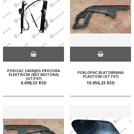
PODIZAC ZADNJEG PROZORA
POKLOPAC BLATOBRANA
ELEKTRICNI (BEZ MOTORA)
PLASTICNI (GT F07)
(GT/F07)
6.698,
33
RSD
10.056,
23
RSD