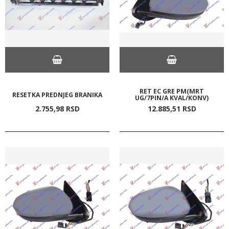
RET EC GRE PM(MRT
RESETKA PREDNJEG BRANIKA
UG/7PIN/A KVAL/KONV)
2.755,
98
RSD
12.885,
51
RSD