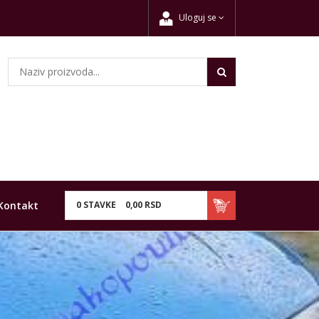
Uloguj se
Kontakt
0
STAVKE
0,
00
RSD