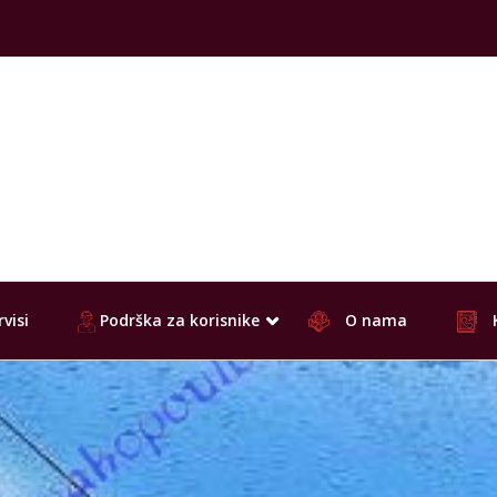
visi
Podrška za korisnike
O nama