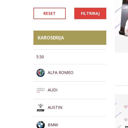
RESET
FILTRIRAJ
KAROSERIJA
5.50
ALFA ROMEO
AUDI
AUSTIN
BMW