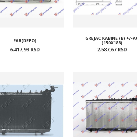
GREJAC KABINE (B) +/-A
FAR(DEPO)
(150X188)
6.417,
93
RSD
2.587,
67
RSD