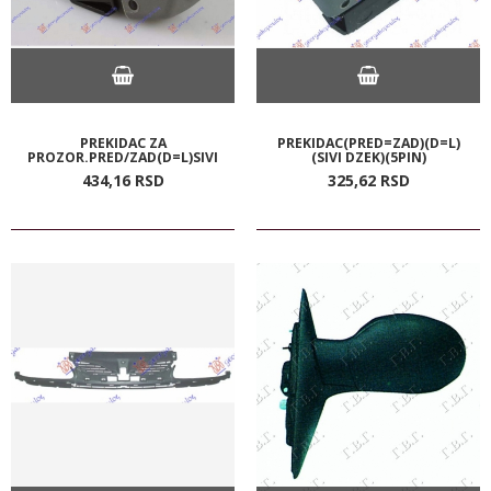
PREKIDAC ZA
PREKIDAC(PRED=ZAD)(D=L)
PROZOR.PRED/ZAD(D=L)SIVI
(SIVI DZEK)(5PIN)
434,
16
RSD
325,
62
RSD