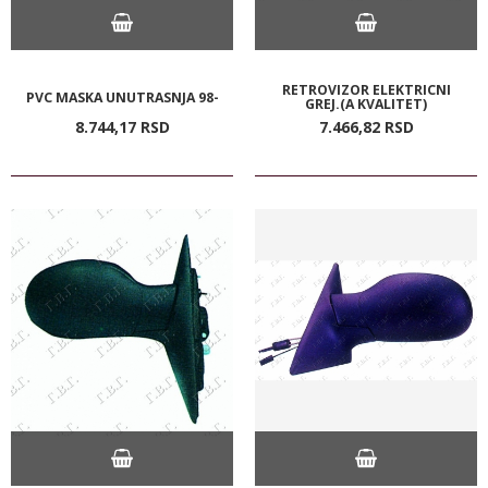
RETROVIZOR ELEKTRICNI
PVC MASKA UNUTRASNJA 98-
GREJ.(A KVALITET)
8.744,
17
RSD
7.466,
82
RSD