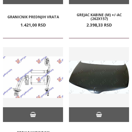
GREJAC KABINE (M) +/-AC
GRANICNIK PREDNJIH VRATA
(262X157)
1.421,
00
RSD
2.398,
33
RSD