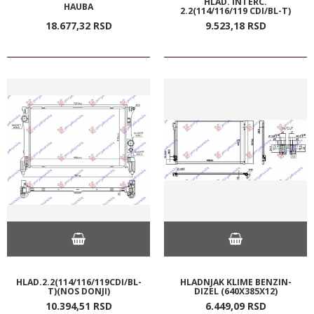
HLAD. INTERC.
HAUBA
2.2(114/116/119 CDI/BL-T)
18.677,
32
RSD
9.523,
18
RSD
HLAD.2.2(114/116/119CDI/BL-
HLADNJAK KLIME BENZIN-
T)(NOS DONJI)
DIZEL (640X385X12)
10.394,
51
RSD
6.449,
09
RSD