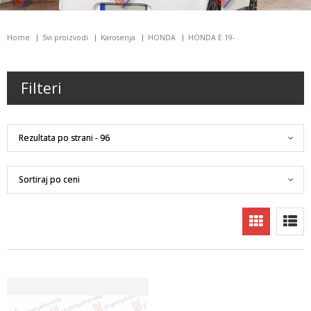
Home
Svi proizvodi
Karoserija
HONDA
HONDA E 19-
Filteri