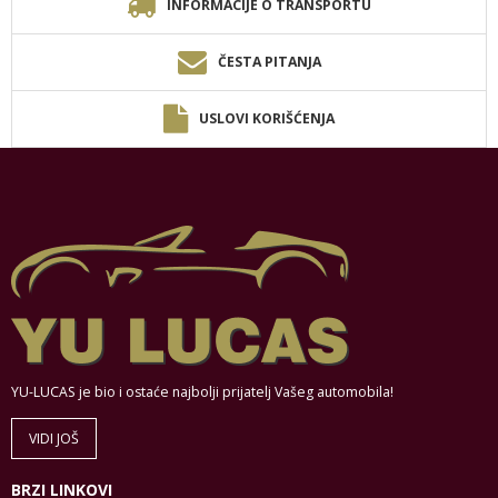
INFORMACIJE O TRANSPORTU
ČESTA PITANJA
USLOVI KORIŠĆENJA
YU-LUCAS je bio i ostaće najbolji prijatelj Vašeg automobila!
VIDI JOŠ
BRZI LINKOVI