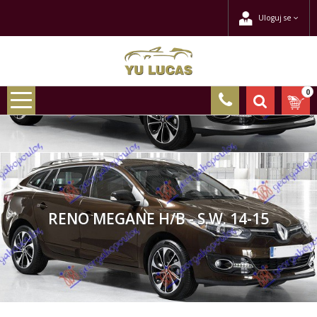
Uloguj se
0
RENO MEGANE H/B - S.W. 14-15