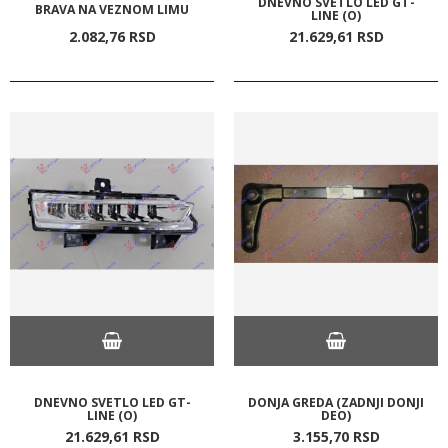
DNEVNO SVETLO LED GT-
BRAVA NA VEZNOM LIMU
LINE (O)
2.082,
76
RSD
21.629,
61
RSD
DNEVNO SVETLO LED GT-
DONJA GREDA (ZADNJI DONJI
LINE (O)
DEO)
21.629,
61
RSD
3.155,
70
RSD