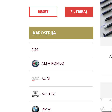
RESET
FILTRIRAJ
KAROSERIJA
5.50
A
ALFA ROMEO
AUDI
AUSTIN
BMW