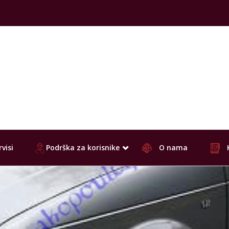
visi
Podrška za korisnike
O nama