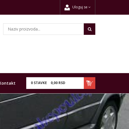
Uloguj se
Kontakt
0
STAVKE
0,
00
RSD