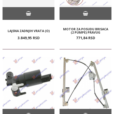
MOTOR ZA POSUDU BRISACA
LAJSNA ZADNJIH VRATA (O)
(2 PUMPE) PRAVUG
3.849,
95
RSD
771,
84
RSD