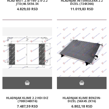
HLAD MOT.2.0I-16V-2.0-2.2
HLADNJAK INTERKULERA 2.2
JTD(46.5X56.3X
DIZEL (724X366)
4.829,
03
RSD
11.019,
83
RSD
HLADNJAK KLIME 2.2 HDI DIZ
HLADNJAK KLIME BENZIN-
(708X348X16)
DIZEL (56X45.2X16)
7.487,
59
RSD
6.802,
18
RSD