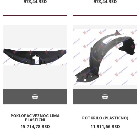
973,
44
RSD
973,
44
RSD
POKLOPAC VEZNOG LIMA
POTKRILO (PLASTICNO)
PLASTICNI
15.714,
78
RSD
11.911,
66
RSD