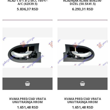
HLAD 1.6-1.8-2.0ICC 16V+/-
HLADNJAK KLIME BENZIN-
A/C (62X39.5)
DIZEL (50.5X41.5)
5.836,
37
RSD
6.293,
31
RSD
KVAKA PRED/ZAD VRATA
KVAKA PRED/ZAD VRATA
UNUTRASNJA HROM
UNUTRASNJA HROM
1.651,
48
RSD
1.651,
48
RSD