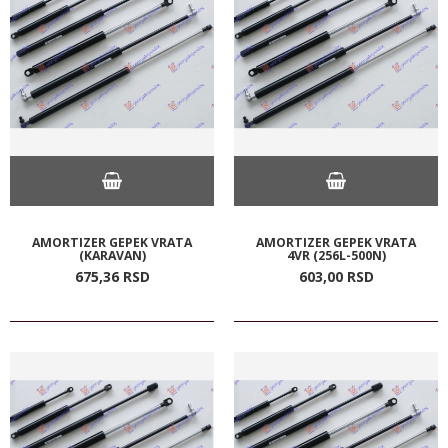
AMORTIZER GEPEK VRATA
AMORTIZER GEPEK VRATA
(KARAVAN)
4VR (256L-500N)
675,
36
RSD
603,
00
RSD