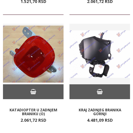
1.521,
70
RSD
2.061,
72
RSD
KATADIOPTER U ZADNJEM
KRAJ ZADNJEG BRANIKA
BRANIKU (O)
GORNJI
2.061,
72
RSD
4.481,
09
RSD