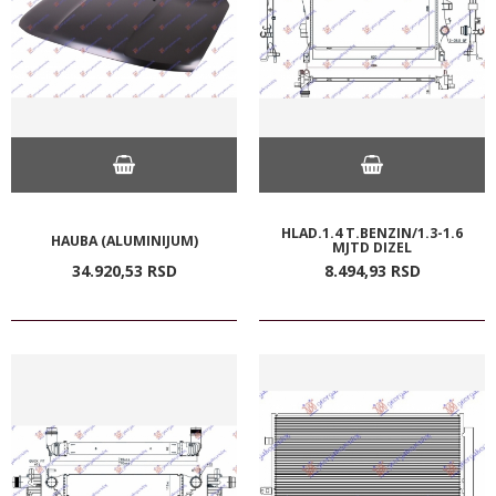
HLAD.1.4 T.BENZIN/1.3-1.6
HAUBA (ALUMINIJUM)
MJTD DIZEL
34.920,
53
RSD
8.494,
93
RSD