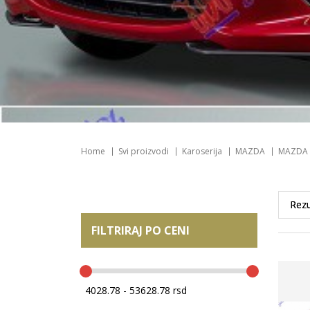
Home
Svi proizvodi
Karoserija
MAZDA
MAZDA 
FILTRIRAJ PO CENI