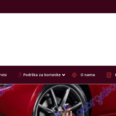
visi
Podrška za korisnike
O nama