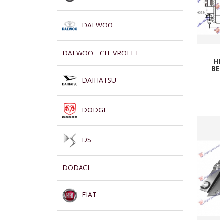
DAEWOO
DAEWOO - CHEVROLET
H
BE
DAIHATSU
DODGE
DS
DODACI
FIAT