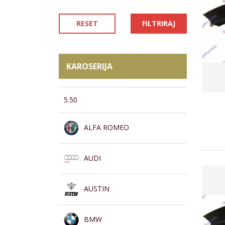
RESET
FILTRIRAJ
KAROSERIJA
5.50
ALFA ROMEO
AUDI
AUSTIN
BMW