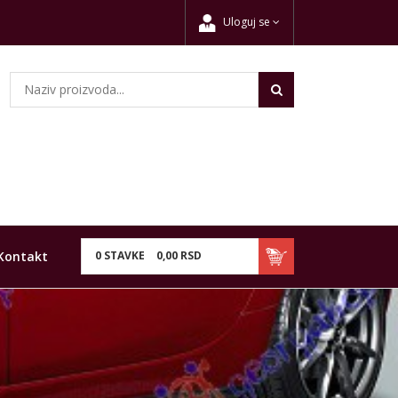
Uloguj se
Kontakt
0
STAVKE
0,
00
RSD