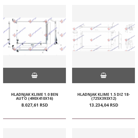
HLADNJAK KLIME 1.0 BEN
HLADNJAK KLIME 1.5 DIZ 18-
AUTO (490X410X16)
(725X393X12)
8.027,
61
RSD
13.234,
04
RSD