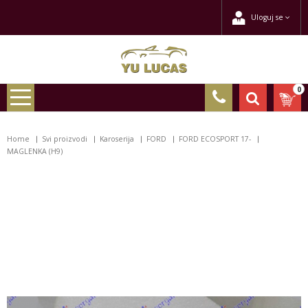
Uloguj se
0
Home
Svi proizvodi
Karoserija
FORD
FORD ECOSPORT 17-
MAGLENKA (H9)