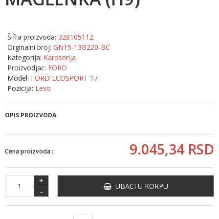
Šifra proizvoda:
328105112
Orginalni broj:
GN15-13B220-BC
Kategorija:
Karoserija
Proizvodjac:
FORD
Model:
FORD ECOSPORT 17-
Pozicija:
Levo
OPIS PROIZVODA
9.045,
34
RSD
Cena proizvoda :
+
UBACI U KORPU
-