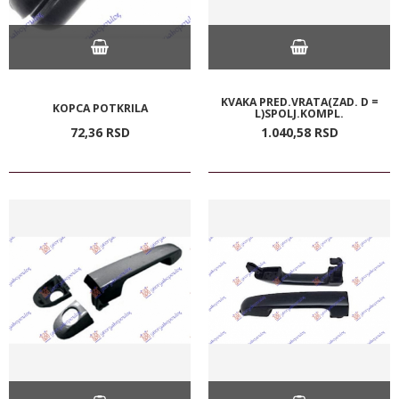
KVAKA PRED.VRATA(ZAD. D =
KOPCA POTKRILA
L)SPOLJ.KOMPL.
72,
36
RSD
1.040,
58
RSD