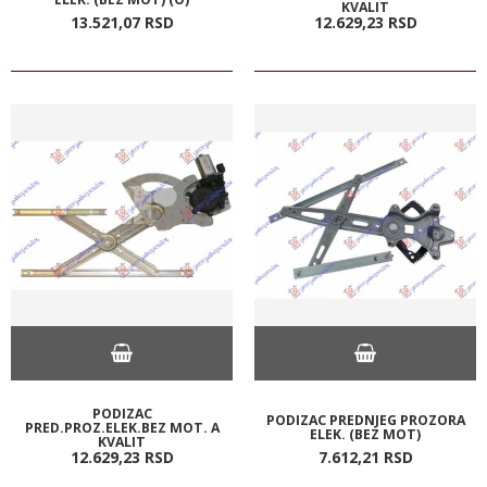
KVALIT
13.521,
07
RSD
12.629,
23
RSD
PODIZAC
PODIZAC PREDNJEG PROZORA
PRED.PROZ.ELEK.BEZ MOT. A
ELEK. (BEZ MOT)
KVALIT
12.629,
23
RSD
7.612,
21
RSD