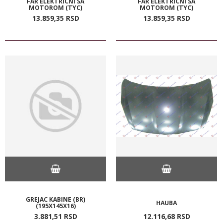
FAR ELEKTRICNI SA
FAR ELEKTRICNI SA
MOTOROM (TYC)
MOTOROM (TYC)
13.859,
35
RSD
13.859,
35
RSD
GREJAC KABINE (BR)
HAUBA
(195X145X16)
3.881,
51
RSD
12.116,
68
RSD