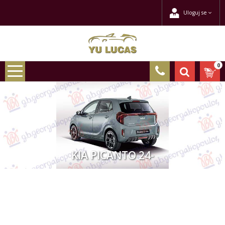
Uloguj se
0
KIA PICANTO 24-