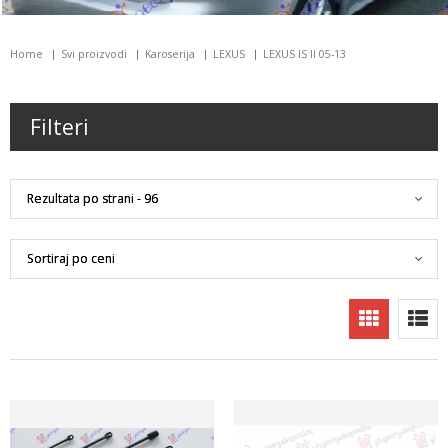
Home
Svi proizvodi
Karoserija
LEXUS
LEXUS IS II 05-13
Filteri