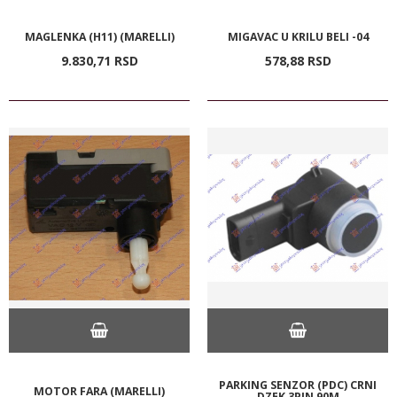
MAGLENKA (H11) (MARELLI)
MIGAVAC U KRILU BELI -04
9.830,
71
RSD
578,
88
RSD
PARKING SENZOR (PDC) CRNI
MOTOR FARA (MARELLI)
DZEK 3PIN 90M