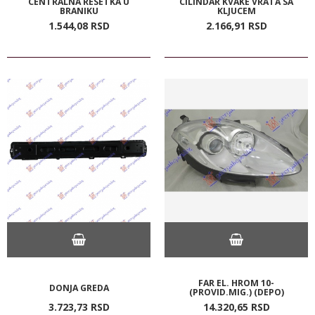
CENTRALNA RESETKA U
CILINDAR KVAKE VRATA SA
BRANIKU
KLJUCEM
1.544,
08
RSD
2.166,
91
RSD
FAR EL. HROM 10-
DONJA GREDA
(PROVID.MIG.) (DEPO)
3.723,
73
RSD
14.320,
65
RSD