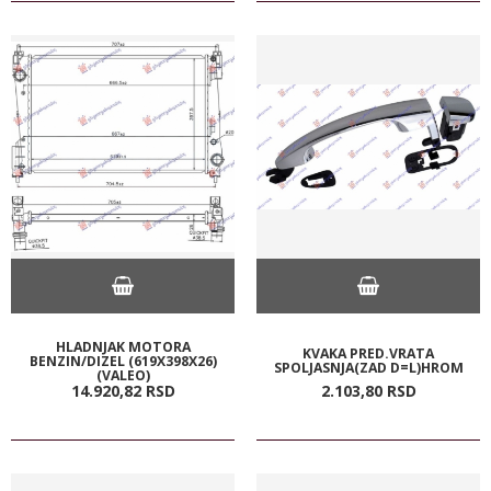
HLADNJAK MOTORA
KVAKA PRED.VRATA
BENZIN/DIZEL (619X398X26)
SPOLJASNJA(ZAD D=L)HROM
(VALEO)
14.920,
82
RSD
2.103,
80
RSD