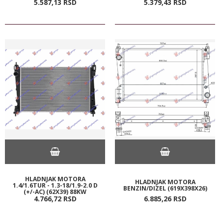
5.587,
13
RSD
5.379,
43
RSD
HLADNJAK MOTORA
HLADNJAK MOTORA
1.4/1.6TUR - 1.3-18/1.9-2.0 D
BENZIN/DIZEL (619X398X26)
(+/-AC) (62X39) 88KW
4.766,
72
RSD
6.885,
26
RSD