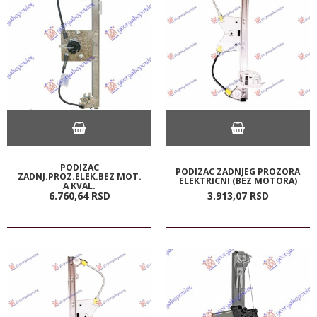
PODIZAC
PODIZAC ZADNJEG PROZORA
ZADNJ.PROZ.ELEK.BEZ MOT.
ELEKTRICNI (BEZ MOTORA)
A KVAL.
6.760,
64
RSD
3.913,
07
RSD