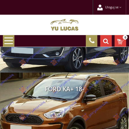
Uloguj se
0
FORD KA+ 18-