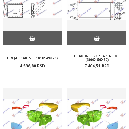
HLAD.INTERC.1.4-1.6TDCI
GREJAC KABINE (181X141X26)
(300X150X80)
4.596,
80
RSD
7.404,
51
RSD