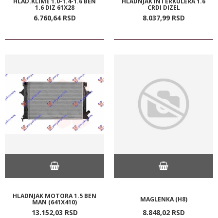
HLAD.KLIME 1.0-1.4-1.6 BEN
HLADNJAK INTERKULERA 1.6
1.6 DIZ 61X28
CRDI DIZEL
6.760,
64
RSD
8.037,
99
RSD
HLADNJAK MOTORA 1.5 BEN
MAGLENKA (H8)
MAN (641X410)
13.152,
03
RSD
8.848,
02
RSD