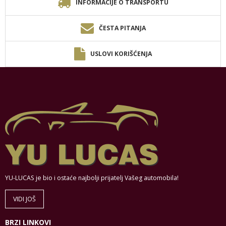
INFORMACIJE O TRANSPORTU
ČESTA PITANJA
USLOVI KORIŠĆENJA
YU-LUCAS je bio i ostaće najbolji prijatelj Vašeg automobila!
VIDI JOŠ
BRZI LINKOVI