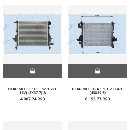
HLAD MOT.1.1CC I 8V-1.2CC
HLAD MOTORA 1.1-1.2 I +A/C
16V(43X37.7)-A
(43X39.5)
4.007,
74
RSD
8.193,
77
RSD