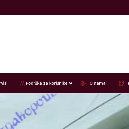
visi
Podrška za korisnike
O nama