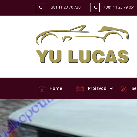
+381 11 23 70 720
+381 11 23 79 051
Home
Proizvodi
Ser