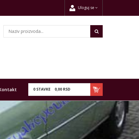
Uloguj se
Kontakt
0
STAVKE
0,
00
RSD