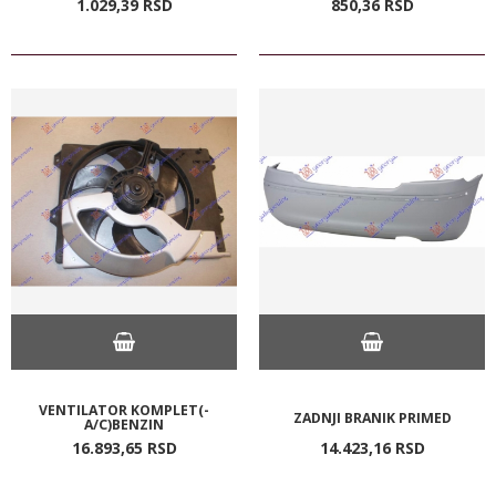
1.029,
39
RSD
850,
36
RSD
VENTILATOR KOMPLET(-
ZADNJI BRANIK PRIMED
A/C)BENZIN
16.893,
65
RSD
14.423,
16
RSD