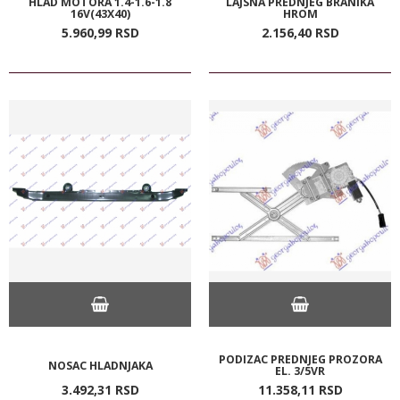
HLAD MOTORA 1.4-1.6-1.8
LAJSNA PREDNJEG BRANIKA
16V(43X40)
HROM
5.960,
99
RSD
2.156,
40
RSD
PODIZAC PREDNJEG PROZORA
NOSAC HLADNJAKA
EL. 3/5VR
3.492,
31
RSD
11.358,
11
RSD