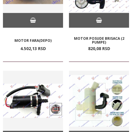
MOTOR POSUDE BRISACA (2
MOTOR FARA(DEPO)
PUMPE)
4.502,
13
RSD
820,
08
RSD