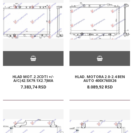
HLAD MOT.2.2CDTI +/-
HLAD. MOTORA 2.0-2.4 BEN
A/C(42.5X79.1X2.7)MA
AUTO 400X760X26
7.383,
74
RSD
8.089,
92
RSD