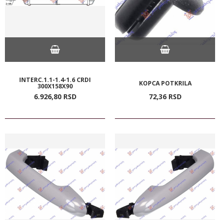
INTERC.1.1-1.4-1.6 CRDI
KOPCA POTKRILA
300X158X90
6.926,
80
RSD
72,
36
RSD