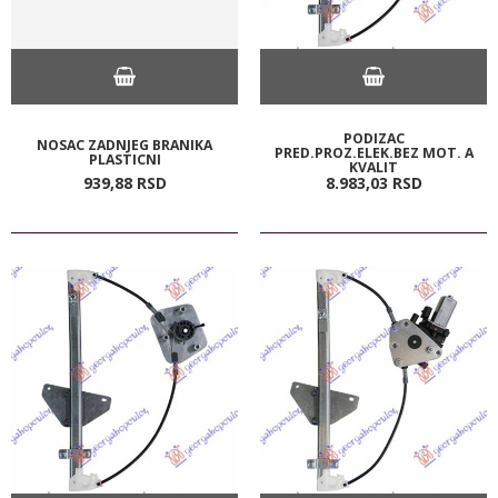
PODIZAC
NOSAC ZADNJEG BRANIKA
PRED.PROZ.ELEK.BEZ MOT. A
PLASTICNI
KVALIT
939,
88
RSD
8.983,
03
RSD