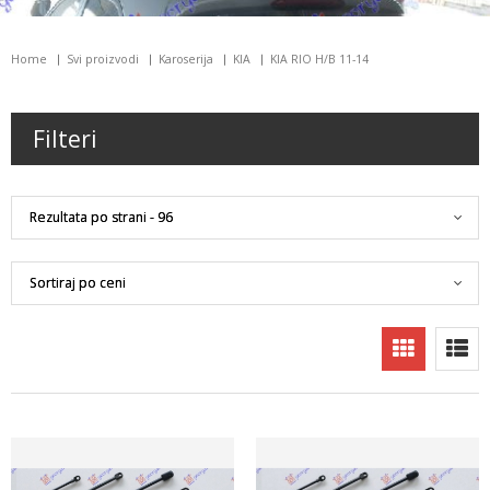
Home
Svi proizvodi
Karoserija
KIA
KIA RIO H/B 11-14
Filteri