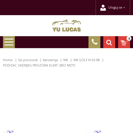
Uloguj se
0
Home
Svi proizvodi
Karoserija
VW
VW GOLF III 92-98
PODIZAC ZADNJEG PROZORA ELEKT. (BEZ MOT)