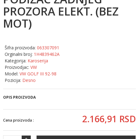
PROZORA ELEKT. (BEZ
MOT)
Šifra proizvoda:
063307091
Orginalni broj:
1H4839462A
Kategorija:
Karoserija
Proizvodjac:
VW
Model:
VW GOLF III 92-98
Pozicija:
Desno
OPIS PROIZVODA
2.166,
91
RSD
Cena proizvoda :
+