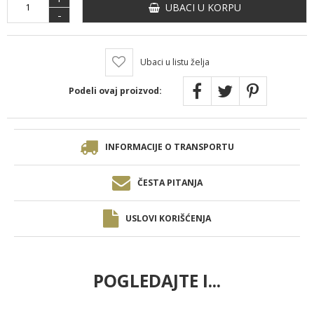
UBACI U KORPU
-
Ubaci u listu želja
Podeli ovaj proizvod:
INFORMACIJE O TRANSPORTU
ČESTA PITANJA
USLOVI KORIŠĆENJA
POGLEDAJTE I...