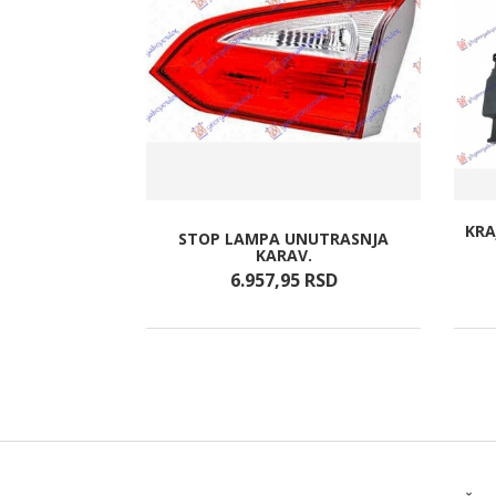
KRA
ETKA (PDS
STOP LAMPA UNUTRASNJA
-LINE)
KARAV.
RSD
6.957,
95
RSD