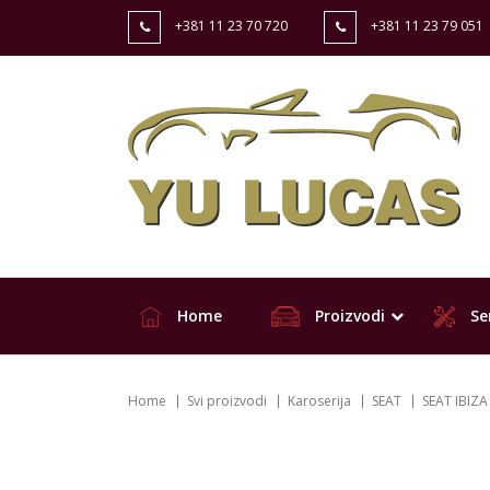
+381 11 23 70 720
+381 11 23 79 051
Home
Proizvodi
Ser
Home
Svi proizvodi
Karoserija
SEAT
SEAT IBIZA