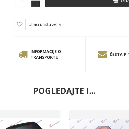
UBA
-
Ubaci u listu želja
INFORMACIJE O
ČESTA PI
TRANSPORTU
POGLEDAJTE I...