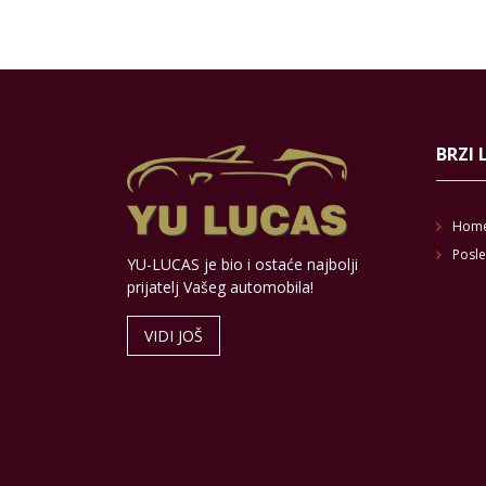
BRZI 
Hom
Posle
YU-LUCAS je bio i ostaće najbolji
prijatelj Vašeg automobila!
VIDI JOŠ