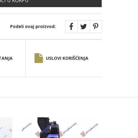
CI U KORPU
Podeli ovaj proizvod:
TANJA
USLOVI KORIŠĆENJA