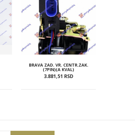
BRAVA ZAD. VR. CENTR.ZAK.
RETROVIZOR
(7PIN)(A KVAL)
PM
3.881,
51
RSD
4.7