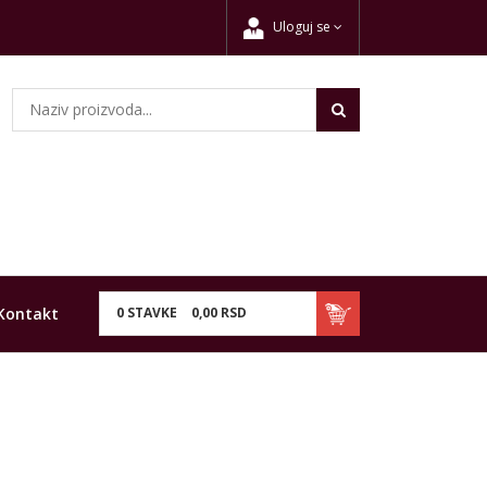
Uloguj se
Kontakt
0
STAVKE
0,
00
RSD