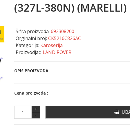
(327L-380N) (MARELLI)
Šifra proizvoda:
692308200
Orginalni broj:
CK5216C826AC
Kategorija:
Karoserija
Proizvodjac:
LAND ROVER
OPIS PROIZVODA
Cena proizvoda :
+
UBA
-