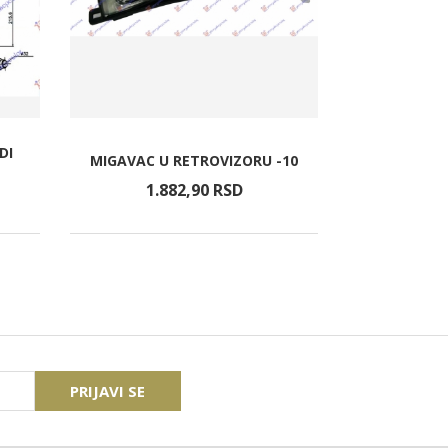
DI
MIGAVAC U RETROVIZORU -10
ZADN
1.882,
90
RSD
2.6
PRIJAVI SE