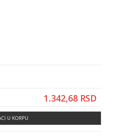
1.342,
68
RSD
CI U KORPU