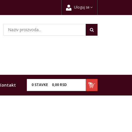
Uloguj se
Kontakt
0
STAVKE
0,
00
RSD