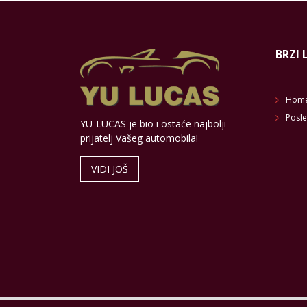
BRZI 
Hom
Posle
YU-LUCAS je bio i ostaće najbolji
prijatelj Vašeg automobila!
VIDI JOŠ