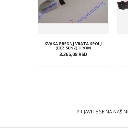
KULERA 2.0
KVAKA PREDNJ VRATA SPOLJ
134X67)
(BEZ SENZ) HROM
RSD
3.366,
08
RSD
PRIJAVITE SE NA NAŠ 