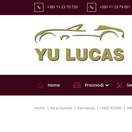
+381 11 23 70 720
+381 11 23 79 051
Home
Proizvodi
Ser
Home
Svi proizvodi
Karoserija
LAND ROVER
AM