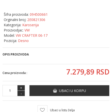
Šifra proizvoda:
094500661
Orginalni broj:
2E0821306
Kategorija:
Karoserija
Proizvodjac:
VW
Model:
VW CRAFTER 06-17
Pozicija:
Desno
OPIS PROIZVODA
7.279,
89
RSD
Cena proizvoda :
+
UBACI U KORPU
-
Ubaci u listu želja