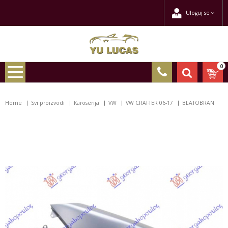
Uloguj se
0
Home
Svi proizvodi
Karoserija
VW
VW CRAFTER 06-17
BLATOBRAN