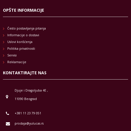
OPŠTE INFORMACIJE
Često postavljanja pitanja
Informacije o dostavi
Uslovi korišćenja
Politika privatnosti
Servisi
Reklamacije
KONTAKTIRAJTE NAS
Djuje i Dragoljuba 4E ,
11090 Beograd
+381 11 23 79 051
prodaja@yulucas.rs