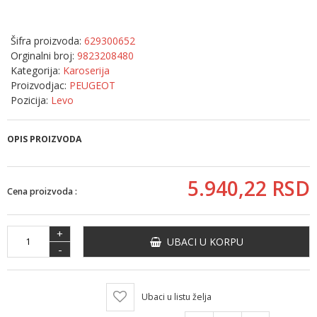
Šifra proizvoda:
629300652
Orginalni broj:
9823208480
Kategorija:
Karoserija
Proizvodjac:
PEUGEOT
Pozicija:
Levo
OPIS PROIZVODA
5.940,
22
RSD
Cena proizvoda :
+
UBACI U KORPU
-
Ubaci u listu želja