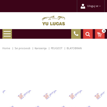
Uloguj se
0
Home
Svi proizvodi
Karoserija
PEUGEOT
BLATOBRAN