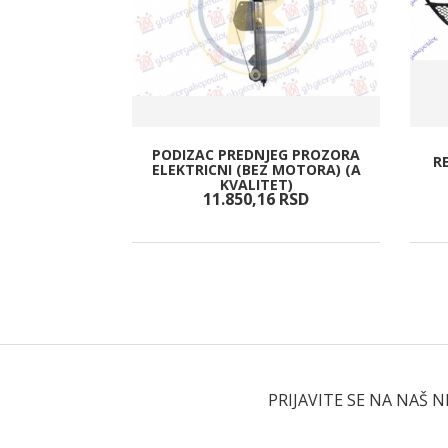
PODIZAC PREDNJEG PROZORA
R
KA GORNJI
ELEKTRICNI (BEZ MOTORA) (A
KVALITET)
RSD
11.850,
16
RSD
PRIJAVITE SE NA NAŠ 