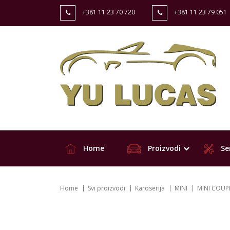
+381 11 23 70 720
+381 11 23 79 051
Home
Proizvodi
Ser
Home
Svi proizvodi
Karoserija
MINI
MINI COUPE