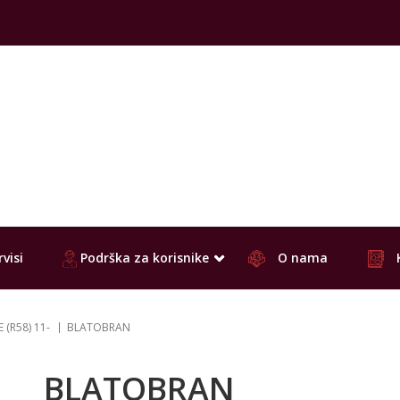
visi
Podrška za korisnike
O nama
 (R58) 11-
BLATOBRAN
BLATOBRAN