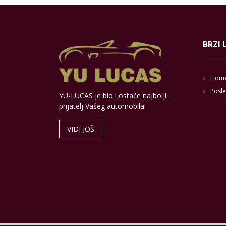
BRZI 
Hom
Posle
YU-LUCAS je bio i ostaće najbolji
prijatelj Vašeg automobila!
VIDI JOŠ