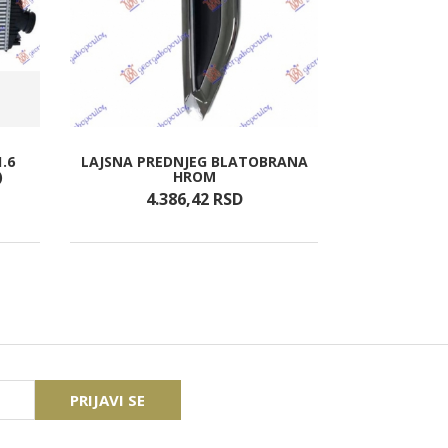
.6
LAJSNA PREDNJEG BLATOBRANA
STOP 
)
HROM
4.386,
42
RSD
22.
PRIJAVI SE