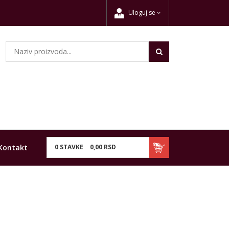
Uloguj se
Kontakt
0
STAVKE
0,
00
RSD