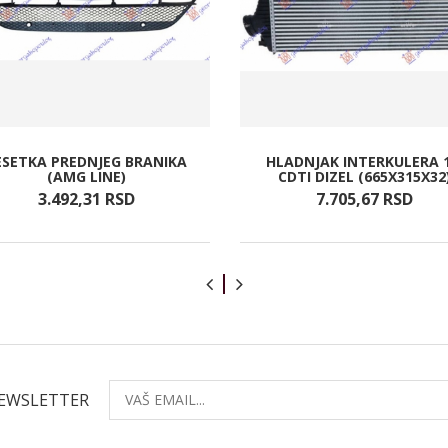
ESETKA PREDNJEG BRANIKA
HLADNJAK INTERKULERA 1
(AMG LINE)
CDTI DIZEL (665X315X32
3.492,
31
RSD
7.705,
67
RSD
NEWSLETTER