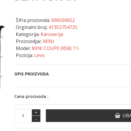
Šifra proizvoda:
696500652
Orginalni broj:
41352754725
Kategorija:
Karoserija
Proizvodjac:
MINI
Model:
MINI COUPE (R58) 11-
Pozicija:
Levo
OPIS PROIZVODA
Cena proizvoda :
+
UBA
-