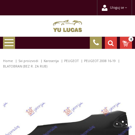
Uloguj se
0
Home
Svi proizvodi
Karoserija
PEUGEOT
PEUGEOT 2008 16-19
BLATOBRAN (BEZ R. ZA RUB)