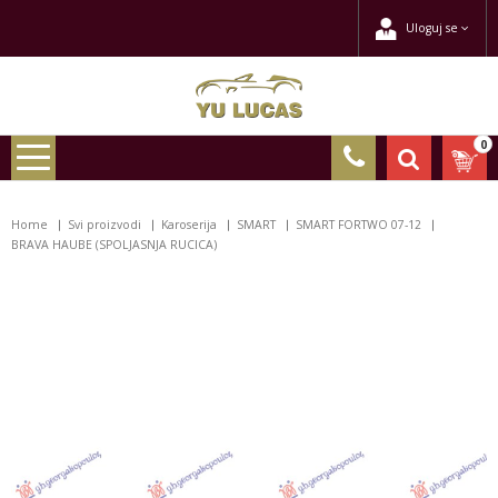
Uloguj se
0
Home
Svi proizvodi
Karoserija
SMART
SMART FORTWO 07-12
BRAVA HAUBE (SPOLJASNJA RUCICA)