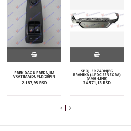
SPOJLER ZADNJEG
PREKIDAC U PREDNJIM
BRANIKA (4 PDC SENZORA)
VRATIMA(DUPLI)(20PIN
(AMG-LINE)
2.187,
95
RSD
34.571,
13
RSD