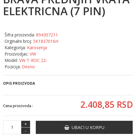
ELEKTRICNA (7 PIN)
Šifra proizvoda:
894307211
Orginalni broj:
5K1837016H
Kategorija:
Karoserija
Proizvodjac:
VW
Model:
VW T-ROC 22-
Pozicija:
Desno
OPIS PROIZVODA
2.408,
85
RSD
Cena proizvoda :
+
UBACI U KORPU
-