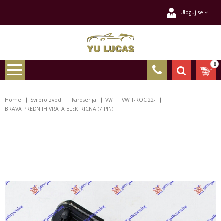
Uloguj se
0
Home
Svi proizvodi
Karoserija
VW
VW T-ROC 22-
BRAVA PREDNJIH VRATA ELEKTRICNA (7 PIN)