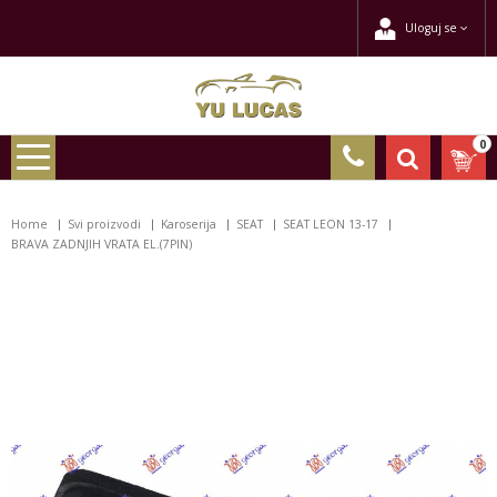
Uloguj se
0
Home
Svi proizvodi
Karoserija
SEAT
SEAT LEON 13-17
BRAVA ZADNJIH VRATA EL.(7PIN)