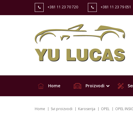
+381 11 23 70 720
+381 11 23 79 051
Home
Proizvodi
Ser
Home
Svi proizvodi
Karoserija
OPEL
OPEL INSI