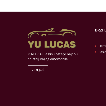
BRZI 
Hom
Posle
YU-LUCAS je bio i ostaće najbolji
prijatelj Vašeg automobila!
VIDI JOŠ