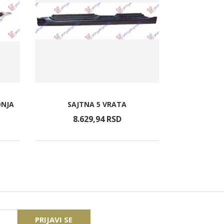
BRAVA PRED
ONJA
SAJTNA 5 VRATA
-
8.629,
94
RSD
3.7
PRIJAVI SE