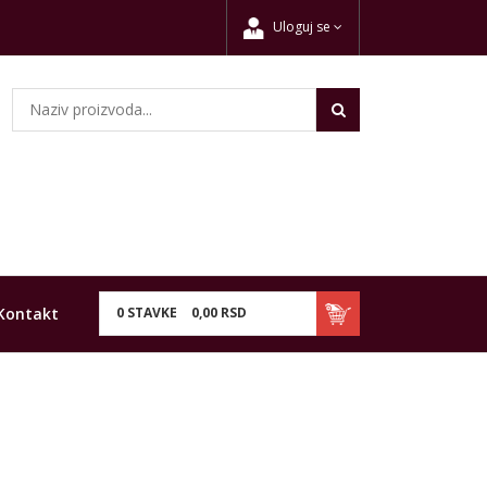
Uloguj se
Kontakt
0
STAVKE
0,
00
RSD