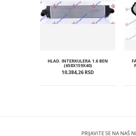
HLAD. INTERKULERA 1.6 BEN
F
 BLATOBRANA
(658X159X40)
RSD
10.384,
26
RSD
PRIJAVITE SE NA NAŠ 