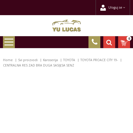
Uloguj se
0
Home
Svi proizvodi
Karoserija
TOYOTA
TOYOTA PROACE CITY 19-
CENTRALNA RES ZAD BRA DUGA SASIJ(SA SENZ