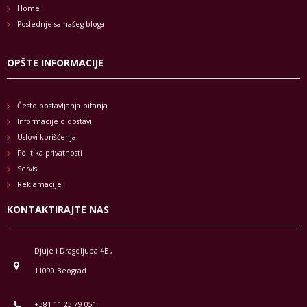
Home
Poslednje sa našeg bloga
OPŠTE INFORMACIJE
Često postavljanja pitanja
Informacije o dostavi
Uslovi korišćenja
Politika privatnosti
Servisi
Reklamacije
KONTAKTIRAJTE NAS
Djuje i Dragoljuba 4E ,
11090 Beograd
+381 11 23 79 051