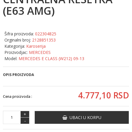
(E63 AMG)
Šifra proizvoda:
022304825
Orginalni broj:
2128851353
Kategorija:
Karoserija
Proizvodjac:
MERCEDES
Model:
MERCEDES E CLASS (W212) 09-13
OPIS PROIZVODA
4.777,
10
RSD
Cena proizvoda :
+
UBACI U KORPU
-