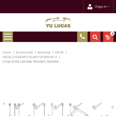
Uloguj se
0
Home
Svi proizvodi
Karoserija
DACIA
DACIA LOGAN-MCV 05-08/P.UP-VAN 09-12
DONJI VEZNI LIM/SINA PREDNJEG BRANIKA