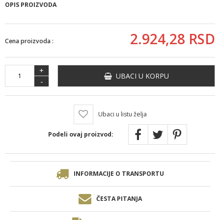
OPIS PROIZVODA
2.924,
28
RSD
Cena proizvoda :
+
UBACI U KORPU
-
Ubaci u listu želja
Podeli ovaj proizvod:
INFORMACIJE O TRANSPORTU
ČESTA PITANJA