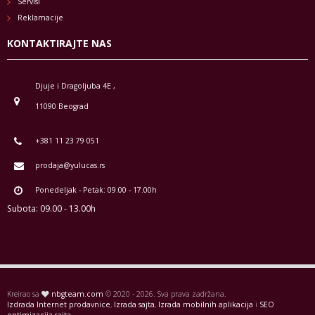
Servisi
Reklamacije
KONTAKTIRAJTE NAS
Djuje i Dragoljuba 4E ,
11090 Beograd
+381 11 23 79 051
prodaja@yulucas.rs
Ponedeljak - Petak: 09.00 - 17.00h
Subota: 09.00 - 13.00h
Kreirao sa
nbgteam.com
© 2020 - 2026. Sva prava zadržana.
Izdrada Internet prodavnice
,
Izrada sajta
,
Izrada mobilnih aplikacija
i
SEO