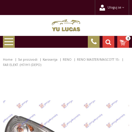
Uloguj se
0
Home
Svi proizvodi
Karoserija
RENO
RENO MASTER/MASCOTT 15-
FAR ELEKT. (H7/H1 (DEPO)