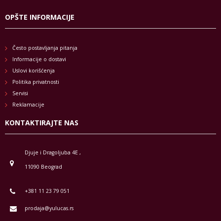
OPŠTE INFORMACIJE
Često postavljanja pitanja
Informacije o dostavi
Uslovi korišćenja
Politika privatnosti
Servisi
Reklamacije
KONTAKTIRAJTE NAS
Djuje i Dragoljuba 4E ,
11090 Beograd
+381 11 23 79 051
prodaja@yulucas.rs