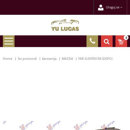
Uloguj se
0
Home
Svi proizvodi
Karoserija
MAZDA
FAR ELEKTRICNI (DEPO)