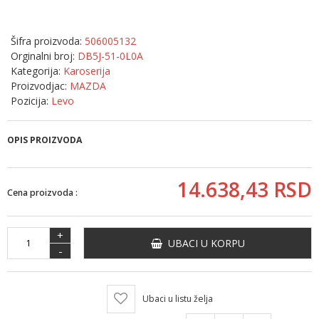
Šifra proizvoda:
506005132
Orginalni broj:
DB5J-51-0L0A
Kategorija:
Karoserija
Proizvodjac:
MAZDA
Pozicija:
Levo
OPIS PROIZVODA
14.638,
43
RSD
Cena proizvoda :
+
UBACI U KORPU
-
Ubaci u listu želja