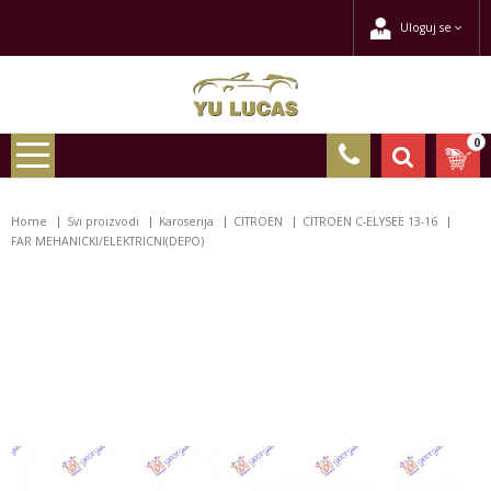
Uloguj se
0
Home
Svi proizvodi
Karoserija
CITROEN
CITROEN C-ELYSEE 13-16
FAR MEHANICKI/ELEKTRICNI(DEPO)